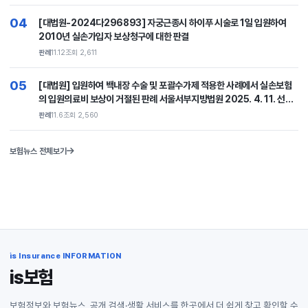
04
[대법원-2024다296893] 자궁근종시 하이푸 시술로 1일 입원하여
2010년 실손가입자 보상청구에 대한 판결
판례
11.12
조회 2,611
05
[대법원] 입원하여 백내장 수술 및 포괄수가제 적용한 사례에서 실손보험
의 입원의료비 보상이 거절된 판례 서울서부지방법원 2025. 4. 11. 선고
2024나44829 판결
판례
11.6
조회 2,560
보험뉴스 전체보기
is Insurance INFORMATION
is보험
보험정보와 보험뉴스, 공개 검색·생활 서비스를 한곳에서 더 쉽게 찾고 확인할 수