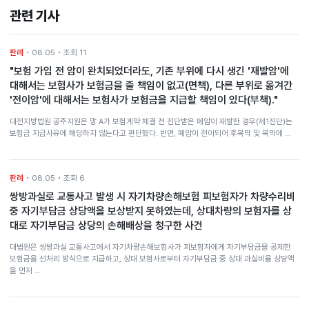
관련 기사
판례
• 08.05 • 조회 11
"보험 가입 전 암이 완치되었더라도, 기존 부위에 다시 생긴 '재발암'에
대해서는 보험사가 보험금을 줄 책임이 없고(면책), 다른 부위로 옮겨간
'전이암'에 대해서는 보험사가 보험금을 지급할 책임이 있다(부책)."
대전지방법원 공주지원은 망 A가 보험계약 체결 전 진단받은 폐암이 재발한 경우(제1진단)는
보험금 지급사유에 해당하지 않는다고 판단했다. 반면, 폐암이 전이되어 후복막 및 복막에 …
판례
• 08.05 • 조회 6
쌍방과실로 교통사고 발생 시 자기차량손해보험 피보험자가 차량수리비
중 자기부담금 상당액을 보상받지 못하였는데, 상대차량의 보험자를 상
대로 자기부담금 상당의 손해배상을 청구한 사건
대법원은 쌍방과실 교통사고에서 자기차량손해보험사가 피보험자에게 자기부담금을 공제한
보험금을 선처리 방식으로 지급하고, 상대 보험사로부터 자기부담금 중 상대 과실비율 상당액
을 먼저 …