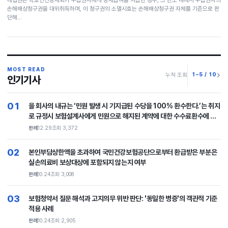
손해배상청구권을 대위취득하며, 이 청구권의 소멸시효는 손해배상청구권 자체를 기준으로 판
단해…
MOST READ
1–5 / 10
누적 조회
인기기사
01
을 회사의 내규는 ‘민원 발생 시 기지급된 수당을 100% 환수한다.’는 취지
로 규정시 보험설계사에게 민원으로 해지된 계약에 대한 수수료환수에 대
한 판례
판례
12.29
조회 3,372
02
본인부담상한액을 초과하여 국민건강보험공단으로부터 환급받은 부분은
실손의료비 보상대상에 포함되지 않는지 여부
판례
10.24
조회 3,008
03
보험청약서 질문 해석과 고지의무 위반 판단: '동일한 병증'의 객관적 기준
적용 사례
판례
10.24
조회 2,905