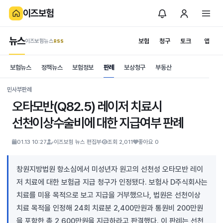
이즈보험
뉴스
보험
청구
토크
앱
이즈보험뉴스
.RSS
is보험
보험뉴스
정책뉴스
보험정보
판례
보상청구
부동산
News
S
민사부판례
오타모반(Q82.5) 레이저 치료시
선천이상수술비에 대한 지급여부 판례
01.13 10:27
이즈보험 뉴스 편집부
조회 2,011
좋아요 0
창원지방법원 항소심에서 미성년자 원고의 선천성 오타모반 레이
저 치료에 대한 보험금 지급 청구가 인정됐다. 보험사 D주식회사는
치료를 미용 목적으로 보고 지급을 거부했으나, 법원은 선천이상
치료 목적을 인정해 24회 치료분 2,400만원과 통원비 200만원
을 포함한 총 2,600만원을 지급하라고 판결했다. 이 판례는 선천