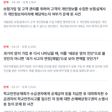
판례
• 04.28 • 조회 1,184
보험가입 및 고객 관리를 위하여 고객의 개인정보를 수집한 보험설계사
가 개인정보처리자에 해당하는지 여부가 문제 된 사건
대법원은 보험설계사가 고객 개인정보를 수집·이용한 행위만으로 구 개인정보 보호법상 '개인
정보처리자'에 해당한다고 볼 수 없다고 판단했다. 개인정보처리자 여부는 처리 목적의 종국적
…
판례
• 04.13 • 조회 2,300
과거의 암이 가입 후 다시 나타났을 때, 이를 '새로운 암의 진단'으로 볼
것인지 아니면 '과거 사고의 연장(재발)'으로 보아 면책할 것인가?
대전지방법원 공주지원은 과거 폐암 진단을 받은 피보험자가 보험 가입 후 재발 및 전이로 인한
진단을 받은 사안에서, 재발 폐암(C34.9)은 보험계약 체결 전 동일 질병으로 보아 …
판례
• 03.27 • 조회 1,024
학교안전공제회가 수급권자에게 공제급여 등을 지급한 후 대위취득한 수
급권자의 학교안전사고를 일으킨 자 등에 대한 손해배상청구권의 소멸시
효 등이 문제 된 사건
대법원은 학교안전공제회가 수급권자에게 공제급여를 지급한 경우, 그 한도 내에서 수급권자의