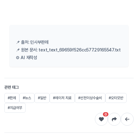
📌 출처: 민사부판례
📌 원본 문서: text_text_69659f526cc577.29165547.txt
⚙️ AI 재작성
관련 태그
#판례
#뉴스
#일반
#레이저 치료
#선천이상수술비
#오타모반
#지급여부
0