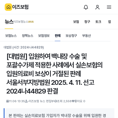
이즈보험
뉴스
보험
청구
토크
앱
이즈보험뉴스
.RSS
is보험
보험뉴스
정책뉴스
보험정보
판례
보상청구
부동산
News
S
대법원 (사건: 2024나44829)
[대법원] 입원하여 백내장 수술 및
포괄수가제 적용한 사례에서 실손보험의
입원의료비 보상이 거절된 판례
서울서부지방법원 2025. 4. 11. 선고
2024나44829 판결
11.06 13:35
이즈보험 뉴스 편집부
조회 2,558
좋아요 0
본 판례는 실손의료보험 가입자가 백내장 수술을 위해 입원한 경