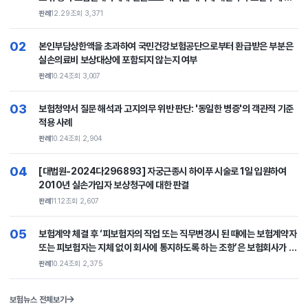
한 판례
판례
12.29
조회 3,371
02
본인부담상한액을 초과하여 국민건강보험공단으로부터 환급받은 부분은
실손의료비 보상대상에 포함되지 않는지 여부
판례
10.24
조회 3,007
03
보험청약서 질문 해석과 고지의무 위반 판단: '동일한 병증'의 객관적 기준
적용 사례
판례
10.24
조회 2,904
04
[대법원-2024다296893] 자궁근종시 하이푸 시술로 1일 입원하여
2010년 실손가입자 보상청구에 대한 판결
판례
11.12
조회 2,607
05
보험계약 체결 후 ‘피보험자의 직업 또는 직무변경시 된 때에는 보험계약자
또는 피보험자는 지체 없이 회사에 통지하도록 하는 조항’은 보험회사가 명
시·설명하여야 하는 보험계약의 중요한 내용에 해당하는 것으로 보험회사
판례
10.24
조회 2,375
가 보험계약 체결 시 이를 설명하지 아니하였다면 통지의무 위반을 이유로
보험계약을 해지할 수 없다는 취지의 판결
보험뉴스 전체보기