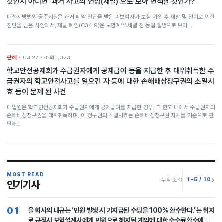
것인지 아니면 '과거 사고의 연장(재발)'으로 보아 면책할 것인가?
대전지방법원 공주지원은 과거 폐암 진단을 받은 피보험자가 보험 가입 후 재발 및 전이로 인한
진단을 받은 사안에서, 재발 폐암(C34.9)은 보험계약 체결 전 동일 질병으로 보아 …
판례
• 03.27 • 조회 1,023
학교안전공제회가 수급권자에게 공제급여 등을 지급한 후 대위취득한 수
급권자의 학교안전사고를 일으킨 자 등에 대한 손해배상청구권의 소멸시
효 등이 문제 된 사건
대법원은 학교안전공제회가 수급권자에게 공제급여를 지급한 경우, 그 한도 내에서 수급권자의
손해배상청구권을 대위취득하며, 이 청구권의 소멸시효는 손해배상청구권 자체를 기준으로 판
단해…
MOST READ
1–5 / 10
누적 조회
인기기사
01
을 회사의 내규는 ‘민원 발생 시 기지급된 수당을 100% 환수한다.’는 취지
로 규정시 보험설계사에게 민원으로 해지된 계약에 대한 수수료환수에 대