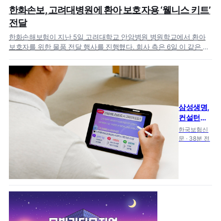
한화손보, 고려대병원에 환아 보호자용 ‘웰니스 키트’
전달
한화손해보험이 지난 5일 고려대학교 안암병원 병원학교에서 환아
보호자를 위한 물품 전달 행사를 진행했다. 회사 측은 6일 이 같은 사
실을 공개했다.…
삼성생명,
컨설턴트
AI 활용 역
한국보험신
량 키운
문 · 38분 전
다… 5단계
교육체계
가동