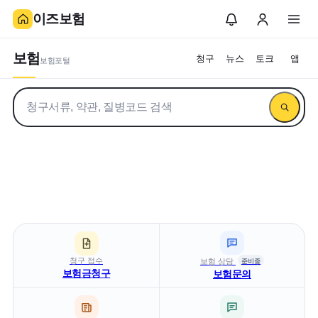
이즈보험
보험
청구
뉴스
토크
앱
보험포털
보험정보 통합검색
이즈보험
만개의 보험 레시피
업데이트!
청구 접수
보험 상담
준비중
보험금청구
보험문의
더 쉬운 보상청구 안내