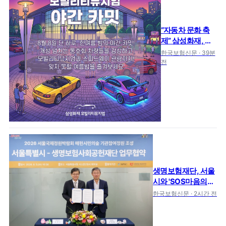
“자동차 문화 축
제” 삼성화재, 모
빌리티뮤지엄서
한국보험신문 · 39분
‘야간 카밋’ 연다
전
생명보험재단, 서울
시와 'SOS마음의전
화 2호' 설치 협약
한국보험신문 · 2시간 전