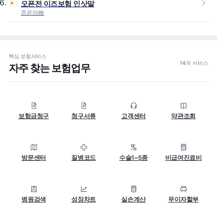
오픈전 이즈보험 인삿말
주은아빠
핵심 보험서비스
14개 서비스
자주 찾는 보험업무
보험금청구
청구서류
고객센터
약관조회
방문센터
질병코드
수술1~5종
비급여진료비
병원검색
성장차트
실손계산
무이자할부