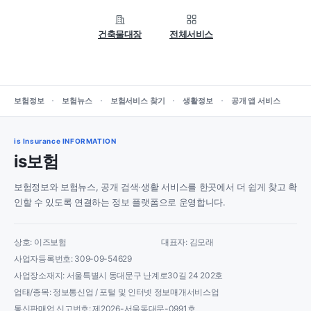
건축물대장
전체서비스
보험정보
보험뉴스
보험서비스 찾기
생활정보
공개 앱 서비스
is Insurance INFORMATION
is보험
보험정보와 보험뉴스, 공개 검색·생활 서비스를 한곳에서 더 쉽게 찾고 확
인할 수 있도록 연결하는 정보 플랫폼으로 운영합니다.
상호: 이즈보험
대표자: 김모래
사업자등록번호: 309-09-54629
사업장소재지: 서울특별시 동대문구 난계로30길 24 202호
업태/종목: 정보통신업 / 포털 및 인터넷 정보매개서비스업
통신판매업 신고번호: 제2026-서울동대문-0991호