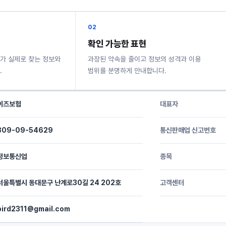
02
확인 가능한 표현
가 실제로 찾는 정보와
과장된 약속을 줄이고 정보의 성격과 이용
.
범위를 분명하게 안내합니다.
이즈보험
대표자
309-09-54629
통신판매업 신고번호
정보통신업
종목
서울특별시 동대문구 난계로30길 24 202호
고객센터
bird2311@gmail.com