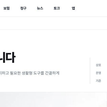
보험
청구
뉴스
토크
앱
니다
상호
정리하고 필요한 생활형 도구를 간결하게
운영
기준