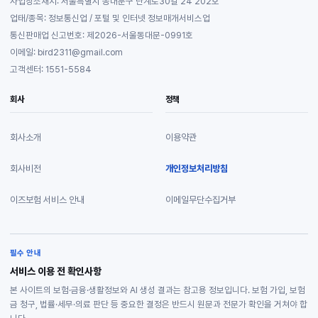
사업장소재지: 서울특별시 동대문구 난계로30길 24 202호
업태/종목: 정보통신업 / 포털 및 인터넷 정보매개서비스업
통신판매업 신고번호: 제2026-서울동대문-0991호
이메일: bird2311@gmail.com
고객센터: 1551-5584
회사
정책
회사소개
이용약관
회사비전
개인정보처리방침
이즈보험 서비스 안내
이메일무단수집거부
필수 안내
서비스 이용 전 확인사항
본 사이트의 보험·금융·생활정보와 AI 생성 결과는 참고용 정보입니다. 보험 가입, 보험
금 청구, 법률·세무·의료 판단 등 중요한 결정은 반드시 원문과 전문가 확인을 거쳐야 합