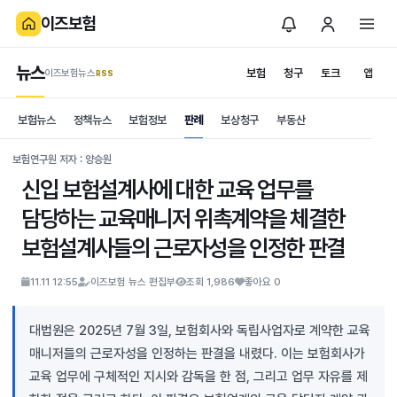
이즈보험
뉴스
보험
청구
토크
앱
이즈보험뉴스
.RSS
is보험
보험뉴스
정책뉴스
보험정보
판례
보상청구
부동산
News
S
보험연구원 저자 : 양승원
신입 보험설계사에 대한 교육 업무를
담당하는 교육매니저 위촉계약을 체결한
보험설계사들의 근로자성을 인정한 판결
11.11 12:55
이즈보험 뉴스 편집부
조회 1,986
좋아요 0
대법원은 2025년 7월 3일, 보험회사와 독립사업자로 계약한 교육
매니저들의 근로자성을 인정하는 판결을 내렸다. 이는 보험회사가
교육 업무에 구체적인 지시와 감독을 한 점, 그리고 업무 자유를 제