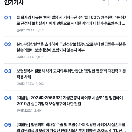
인기기사
06
보험계약 체결 후 ‘피보험자의 직업 또는 직무변경시 된 때에는 보험계약자
또는 피보험자는 지체 없이 회사에 통지하도록 하는 조항’은 보험회사가 명
시·설명하여야 하는 보험계약의 중요한 내용에 해당하는 것으로 보험회사
판례
10.24
조회 2,375
가 보험계약 체결 시 이를 설명하지 아니하였다면 통지의무 위반을 이유로
보험계약을 해지할 수 없다는 취지의 판결
07
실손의료보험 약관 변경으로 다초점 인공수정체 비용이 실손의료보험 보
장에서 제외되자, 안과의원을 운영하는 의사 갑이 을 등에게 백내장 수술 및
다초점 인공수정체 삽입술을 시행하면서 실손의료보험이 적용되는 검사비
판례
11.3
조회 2,319
는 올리고, 실손의료보험이 적용되지 않는 다초점 인공수정체 비용은 공급
가보다 낮추는 방식으로 진료비를 조정하였고, 이후 을 등이 병 보험회사에
08
과거의 암이 가입 후 다시 나타났을 때, 이를 '새로운 암의 진단'으로 볼 것
검사비를 청구하여 병 회사가 을 등에게 보험금을 지급하였는데, 병 회사가
인지 아니면 '과거 사고의 연장(재발)'으로 보아 면책할 것인가?
갑과 을 등을 상대로 이를 기망행위라고 주장하며 손해배상을 구한 사안에
판례
4.13
조회 2,281
서, 제반 사정에 비추어 갑과 을 등의 위와 같은 행위가 공동불법행위 요건
으로서 위법행위에 해당한다고 보기 어려운데도, 이와 달리 본 원심판단에
09
법리오해 등의 잘못이 있다고 한 사례
쌍방과실로 교통사고 발생 시 자차보험계약에 따라 차량수리비 중 자기부
담금 상당액을 보상받지 못한 피보험자들이 상대차량 측을 상대로 자기부
담금 상당의 손해배상을 청구한 사건
판례
3.27
조회 2,223
10
상법상 고지의무의 대상이 되는 ‘중요한 사항’이 무엇을 의미하는지를 밝히
면서, 보험청약서에 일정한 사항에 관하여 답변을 구하는 취지가 포함된 경