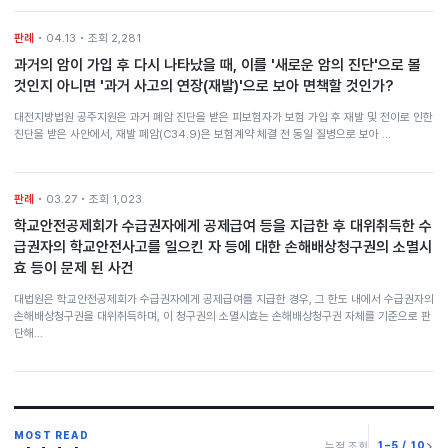
판례
• 04.13 • 조회 2,281
과거의 암이 가입 후 다시 나타났을 때, 이를 '새로운 암의 진단'으로 볼
것인지 아니면 '과거 사고의 연장(재발)'으로 보아 면책할 것인가?
대전지방법원 공주지원은 과거 폐암 진단을 받은 피보험자가 보험 가입 후 재발 및 전이로 인한
진단을 받은 사안에서, 재발 폐암(C34.9)은 보험계약 체결 전 동일 질병으로 보아 …
판례
• 03.27 • 조회 1,023
학교안전공제회가 수급권자에게 공제급여 등을 지급한 후 대위취득한 수
급권자의 학교안전사고를 일으킨 자 등에 대한 손해배상청구권의 소멸시
효 등이 문제 된 사건
대법원은 학교안전공제회가 수급권자에게 공제급여를 지급한 경우, 그 한도 내에서 수급권자의
손해배상청구권을 대위취득하며, 이 청구권의 소멸시효는 손해배상청구권 자체를 기준으로 판
단해…
MOST READ
6–10 / 10
누적 조회