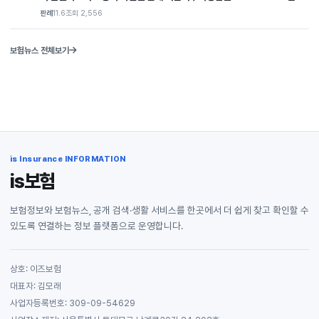
우 이는 ‘중요한 사항’으로 추정
판례
10.24
조회 2,191
보험뉴스 전체보기
is Insurance INFORMATION
is보험
보험정보와 보험뉴스, 공개 검색·생활 서비스를 한곳에서 더 쉽게 찾고 확인할 수
있도록 연결하는 정보 플랫폼으로 운영합니다.
상호: 이즈보험
대표자: 김모래
사업자등록번호: 309-09-54629