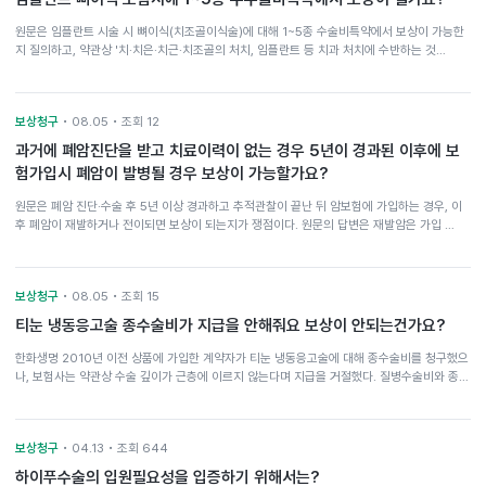
원문은 임플란트 시술 시 뼈이식(치조골이식술)에 대해 1~5종 수술비특약에서 보상이 가능한
지 질의하고, 약관상 '치·치은·치근·치조골의 처치, 임플란트 등 치과 처치에 수반하는 것…
보상청구
• 08.05 • 조회 12
과거에 폐암진단을 받고 치료이력이 없는 경우 5년이 경과된 이후에 보
험가입시 폐암이 발병될 경우 보상이 가능할가요?
원문은 폐암 진단·수술 후 5년 이상 경과하고 추적관찰이 끝난 뒤 암보험에 가입하는 경우, 이
후 폐암이 재발하거나 전이되면 보상이 되는지가 쟁점이다. 원문의 답변은 재발암은 가입 …
보상청구
• 08.05 • 조회 15
티눈 냉동응고술 종수술비가 지급을 안해줘요 보상이 안되는건가요?
한화생명 2010년 이전 상품에 가입한 계약자가 티눈 냉동응고술에 대해 종수술비를 청구했으
나, 보험사는 약관상 수술 깊이가 근층에 이르지 않는다며 지급을 거절했다. 질병수술비와 종…
보상청구
• 04.13 • 조회 644
하이푸수술의 입원필요성을 입증하기 위해서는?