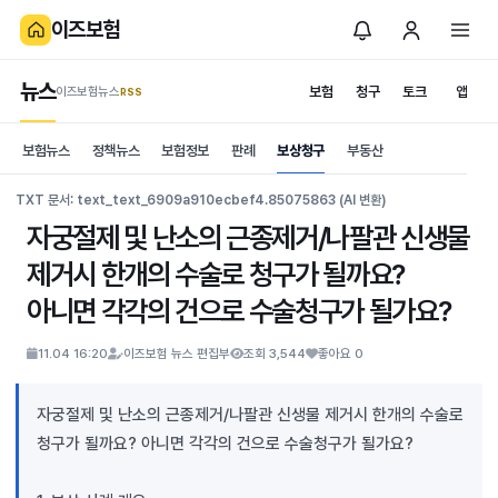
이즈보험
뉴스
보험
청구
토크
앱
이즈보험뉴스
.RSS
is보험
보험뉴스
정책뉴스
보험정보
판례
보상청구
부동산
News
S
TXT 문서: text_text_6909a910ecbef4.85075863 (AI 변환)
자궁절제 및 난소의 근종제거/나팔관 신생물
제거시 한개의 수술로 청구가 될까요?
아니면 각각의 건으로 수술청구가 될가요?
11.04 16:20
이즈보험 뉴스 편집부
조회 3,544
좋아요 0
자궁절제 및 난소의 근종제거/나팔관 신생물 제거시 한개의 수술로
청구가 될까요? 아니면 각각의 건으로 수술청구가 될가요?