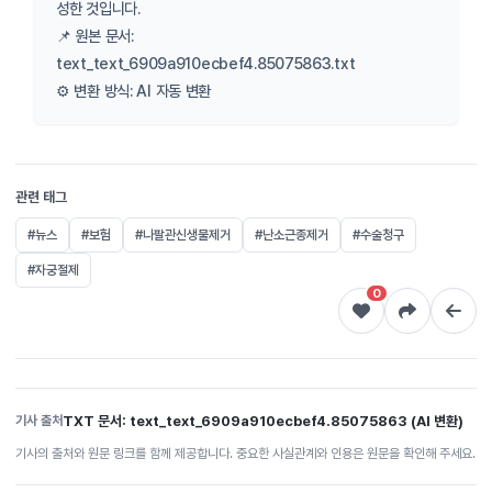
성한 것입니다.
📌 원본 문서:
text_text_6909a910ecbef4.85075863.txt
⚙️ 변환 방식: AI 자동 변환
관련 태그
#뉴스
#보험
#나팔관신생물제거
#난소근종제거
#수술청구
#자궁절제
0
TXT 문서: text_text_6909a910ecbef4.85075863 (AI 변환)
기사 출처
기사의 출처와 원문 링크를 함께 제공합니다. 중요한 사실관계와 인용은 원문을 확인해 주세요.