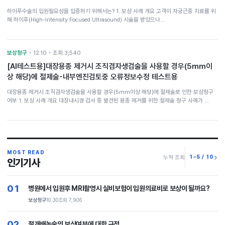
하이푸수술의 입원필요성을 입증하기 위해서는? 1. 보상 사례 개요 고객이 자궁근종 치료를 위
해 하이푸(High-Intensity Focused Ultrasound) 시술을 받았으나…
보상청구
• 12.10 • 조회 3,540
[AI테스트용]대장용종 제거시 조직겸자생검술을 사용할 경우(5mm이
상 해당)에 절제술-내부엔진검토중 오류정보수정 테스트용
대장용종 제거시 조직겸자생검술을 사용할 경우(5mm이상 해당)에 절제술로 인한 보상청구
여부 1. 보상 사례 개요 대장내시경 검사 중 발견된 용종 제거를 위한 절제술 청구 사례가 …
MOST READ
1–5 / 10
누적 조회
인기기사
01
병원에서 입원후 MRI촬영시 실비보험이 입원의료비로 보상이 될까요?
보상청구
10.30
조회 7,906
02
절개배농술의 보상여부에 대한 규정