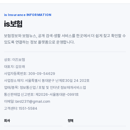
is Insurance INFORMATION
is보험
보험정보와 보험뉴스, 공개 검색·생활 서비스를 한곳에서 더 쉽게 찾고 확인할 수
있도록 연결하는 정보 플랫폼으로 운영합니다.
상호: 이즈보험
대표자: 김모래
사업자등록번호: 309-09-54629
사업장소재지: 서울특별시 동대문구 난계로30길 24 202호
업태/종목: 정보통신업 / 포털 및 인터넷 정보매개서비스업
통신판매업 신고번호: 제2026-서울동대문-0991호
이메일: bird2311@gmail.com
고객센터: 1551-5584
회사
정책