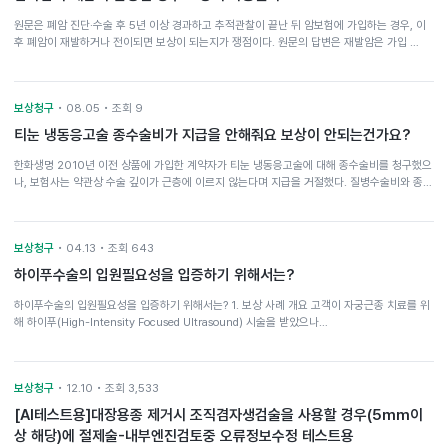
원문은 폐암 진단·수술 후 5년 이상 경과하고 추적관찰이 끝난 뒤 암보험에 가입하는 경우, 이
후 폐암이 재발하거나 전이되면 보상이 되는지가 쟁점이다. 원문의 답변은 재발암은 가입 …
보상청구
• 08.05 • 조회 9
티눈 냉동응고술 종수술비가 지급을 안해줘요 보상이 안되는건가요?
한화생명 2010년 이전 상품에 가입한 계약자가 티눈 냉동응고술에 대해 종수술비를 청구했으
나, 보험사는 약관상 수술 깊이가 근층에 이르지 않는다며 지급을 거절했다. 질병수술비와 종…
보상청구
• 04.13 • 조회 643
하이푸수술의 입원필요성을 입증하기 위해서는?
하이푸수술의 입원필요성을 입증하기 위해서는? 1. 보상 사례 개요 고객이 자궁근종 치료를 위
해 하이푸(High-Intensity Focused Ultrasound) 시술을 받았으나…
보상청구
• 12.10 • 조회 3,533
[AI테스트용]대장용종 제거시 조직겸자생검술을 사용할 경우(5mm이
상 해당)에 절제술-내부엔진검토중 오류정보수정 테스트용