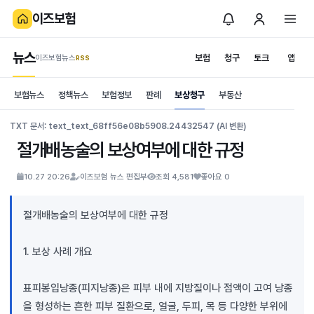
이즈보험
뉴스
보험
청구
토크
앱
이즈보험뉴스
.RSS
is보험
보험뉴스
정책뉴스
보험정보
판례
보상청구
부동산
News
S
TXT 문서: text_text_68ff56e08b5908.24432547 (AI 변환)
절개배농술의 보상여부에 대한 규정
10.27 20:26
이즈보험 뉴스 편집부
조회 4,581
좋아요 0
절개배농술의 보상여부에 대한 규정
1. 보상 사례 개요
표피봉입낭종(피지낭종)은 피부 내에 지방질이나 점액이 고여 낭종
을 형성하는 흔한 피부 질환으로, 얼굴, 두피, 목 등 다양한 부위에