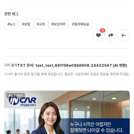
관련 태그
#뉴스
#보험
#규정
#보상여부
#절개배농술
0
TXT 문서: text_text_68ff56e08b5908.24432547 (AI 변환)
기사 출처
기사의 출처와 원문 링크를 함께 제공합니다. 중요한 사실관계와 인용은 원문을 확인해 주세요.
AD 후원광고