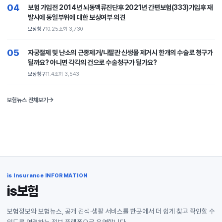
04
보험 가입전 2014년 뇌동맥류진단후 2021년 간편보험(333)가입후 재
발시에 동일부위에 대한 보상여부 의견
보상청구
10.25
조회 3,730
05
자궁절제 및 난소의 근종제거/나팔관 신생물 제거시 한개의 수술로 청구가
될까요? 아니면 각각의 건으로 수술청구가 될가요?
보상청구
11.4
조회 3,543
보험뉴스 전체보기
is Insurance INFORMATION
is보험
보험정보와 보험뉴스, 공개 검색·생활 서비스를 한곳에서 더 쉽게 찾고 확인할 수
있도록 연결하는 정보 플랫폼으로 운영합니다.