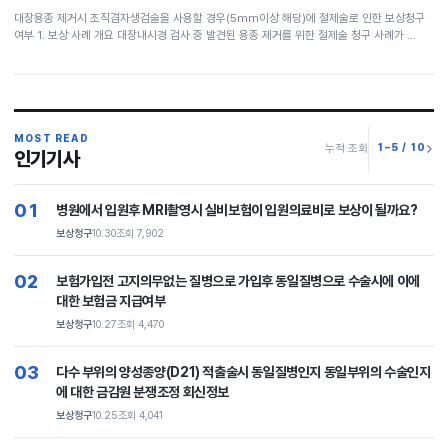
대장용종 제거시 조직겸자생검술을 사용할 경우(5mm이상 해당)에 절제술로 인한 보상청구
여부 1. 보상 사례 개요 대장내시경 검사 중 발견된 용종 제거를 위한 절제술 청구 사례가 …
MOST READ
1–5 / 10
누적 조회
인기기사
01
병원에서 입원후 MRI촬영시 실비보험이 입원의료비로 보상이 될까요?
보상청구
10.30
조회 7,902
02
보험가입전 고지의무없는 질병으로 가입후 동일질병으로 수술시에 이에
대한 보험금 지급여부
보상청구
10.27
조회 4,470
03
다수 부위의 양성종양(D21) 적출술시 동일질병인지 동일부위의 수술인지
에 대한 금감원 분쟁조정 회신정보
보상청구
10.25
조회 4,041