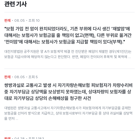
관련 기사
판례
• 08.05 • 조회 10
"보험 가입 전 암이 완치되었더라도, 기존 부위에 다시 생긴 '재발암'에
대해서는 보험사가 보험금을 줄 책임이 없고(면책), 다른 부위로 옮겨간
'전이암'에 대해서는 보험사가 보험금을 지급할 책임이 있다(부책)."
대전지방법원 공주지원은 망 A가 보험계약 체결 전 진단받은 폐암이 재발한 경우(제1진단)는
보험금 지급사유에 해당하지 않는다고 판단했다. 반면, 폐암이 전이되어 후복막 및 복막에 …
판례
• 08.05 • 조회 5
쌍방과실로 교통사고 발생 시 자기차량손해보험 피보험자가 차량수리비
중 자기부담금 상당액을 보상받지 못하였는데, 상대차량의 보험자를 상
대로 자기부담금 상당의 손해배상을 청구한 사건
대법원은 쌍방과실 교통사고에서 자기차량손해보험사가 피보험자에게 자기부담금을 공제한
보험금을 선처리 방식으로 지급하고, 상대 보험사로부터 자기부담금 중 상대 과실비율 상당액
을 먼저 …
판례
• 04.28 • 조회 1,183