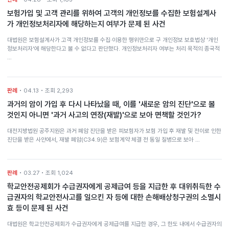
보험가입 및 고객 관리를 위하여 고객의 개인정보를 수집한 보험설계사
가 개인정보처리자에 해당하는지 여부가 문제 된 사건
대법원은 보험설계사가 고객 개인정보를 수집·이용한 행위만으로 구 개인정보 보호법상 '개인
정보처리자'에 해당한다고 볼 수 없다고 판단했다. 개인정보처리자 여부는 처리 목적의 종국적
…
판례
• 04.13 • 조회 2,293
과거의 암이 가입 후 다시 나타났을 때, 이를 '새로운 암의 진단'으로 볼
것인지 아니면 '과거 사고의 연장(재발)'으로 보아 면책할 것인가?
대전지방법원 공주지원은 과거 폐암 진단을 받은 피보험자가 보험 가입 후 재발 및 전이로 인한
진단을 받은 사안에서, 재발 폐암(C34.9)은 보험계약 체결 전 동일 질병으로 보아 …
판례
• 03.27 • 조회 1,024
학교안전공제회가 수급권자에게 공제급여 등을 지급한 후 대위취득한 수
급권자의 학교안전사고를 일으킨 자 등에 대한 손해배상청구권의 소멸시
효 등이 문제 된 사건
대법원은 학교안전공제회가 수급권자에게 공제급여를 지급한 경우, 그 한도 내에서 수급권자의