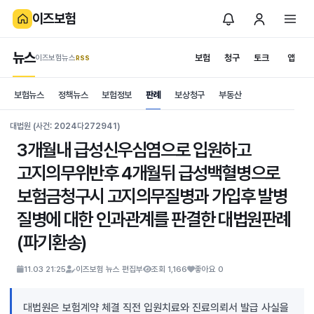
이즈보험
뉴스
보험
청구
토크
앱
이즈보험뉴스
.RSS
is보험
보험뉴스
정책뉴스
보험정보
판례
보상청구
부동산
News
S
대법원 (사건: 2024다272941)
3개월내 급성신우심염으로 입원하고
고지의무위반후 4개월뒤 급성백혈병으로
보험금청구시 고지의무질병과 가입후 발병
질병에 대한 인과관계를 판결한 대법원판례
(파기환송)
11.03 21:25
이즈보험 뉴스 편집부
조회 1,166
좋아요 0
대법원은 보험계약 체결 직전 입원치료와 진료의뢰서 발급 사실을