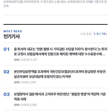
손해배상청구권을 대위취득하며, 이 청구권의 소멸시효는 손해배상청구권 자체를 기준으로 판
단해…
MOST READ
6–10 / 10
누적 조회
인기기사
06
보험계약 체결 후 ‘피보험자의 직업 또는 직무변경시 된 때에는 보험계약자
또는 피보험자는 지체 없이 회사에 통지하도록 하는 조항’은 보험회사가 명
시·설명하여야 하는 보험계약의 중요한 내용에 해당하는 것으로 보험회사
판례
10.24
조회 2,377
가 보험계약 체결 시 이를 설명하지 아니하였다면 통지의무 위반을 이유로
보험계약을 해지할 수 없다는 취지의 판결
07
실손의료보험 약관 변경으로 다초점 인공수정체 비용이 실손의료보험 보
장에서 제외되자, 안과의원을 운영하는 의사 갑이 을 등에게 백내장 수술 및
다초점 인공수정체 삽입술을 시행하면서 실손의료보험이 적용되는 검사비
판례
11.3
조회 2,320
는 올리고, 실손의료보험이 적용되지 않는 다초점 인공수정체 비용은 공급
가보다 낮추는 방식으로 진료비를 조정하였고, 이후 을 등이 병 보험회사에
08
과거의 암이 가입 후 다시 나타났을 때, 이를 '새로운 암의 진단'으로 볼 것
검사비를 청구하여 병 회사가 을 등에게 보험금을 지급하였는데, 병 회사가
인지 아니면 '과거 사고의 연장(재발)'으로 보아 면책할 것인가?
갑과 을 등을 상대로 이를 기망행위라고 주장하며 손해배상을 구한 사안에
판례
4.13
조회 2,293
서, 제반 사정에 비추어 갑과 을 등의 위와 같은 행위가 공동불법행위 요건