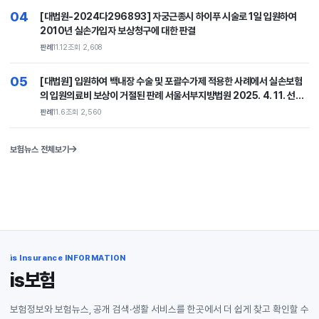
으로서 위법행위에 해당한다고 보기 어려운데도, 이와 달리 본 원심판단에
09
법리오해 등의 잘못이 있다고 한 사례
쌍방과실로 교통사고 발생 시 자차보험계약에 따라 차량수리비 중 자기부
담금 상당액을 보상받지 못한 피보험자들이 상대차량 측을 상대로 자기부
담금 상당의 손해배상을 청구한 사건
판례
3.27
조회 2,224
10
상법상 고지의무의 대상이 되는 ‘중요한 사항’이 무엇을 의미하는지를 밝히
면서, 보험청약서에 일정한 사항에 관하여 답변을 구하는 취지가 포함된 경
우 이는 ‘중요한 사항’으로 추정
판례
10.24
조회 2,191
보험뉴스 전체보기
is Insurance INFORMATION
is보험
보험정보와 보험뉴스, 공개 검색·생활 서비스를 한곳에서 더 쉽게 찾고 확인할 수