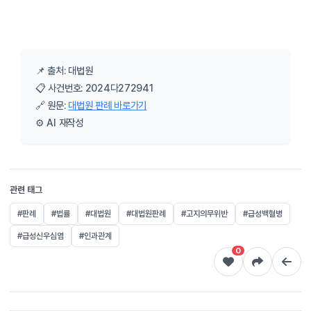
📌 출처: 대법원
📋 사건번호: 2024다272941
🔗 원문:
대법원 판례 바로가기
⚙️ AI 재작성
관련 태그
#판례
#법률
#대법원
#대법원판례
#고지의무위반
#급성백혈병
#급성신우심염
#인과관계
0