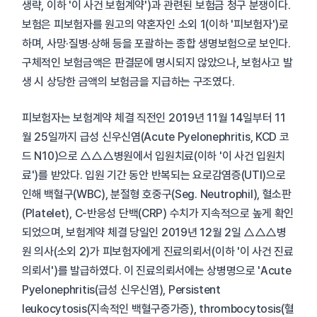
생략, 이하 '이 사건 보험계약')과 관련된 보험금 청구 분쟁이다.
보험은 피보험자를 원고의 약혼자인 소외 1(이하 '피보험자')로
하며, 사망·질병·상해 등을 포괄하는 종합 생명보험으로 보인다.
구체적인 보험금액은 판결문에 명시되지 않았으나, 보험사고 발
생 시 상당한 금액의 보험금을 지급하는 구조였다.
피보험자는 보험계약 체결 직전인 2019년 11월 14일부터 11
월 25일까지 급성 신우신염(Acute Pyelonephritis, KCD 코
드 N10)으로 △△△병원에서 입원치료(이하 '이 사건 입원치
료')를 받았다. 입원 기간 동안 반복되는 요로감염증(UTI)으로
인해 백혈구(WBC), 분절형 호중구(Seg. Neutrophil), 혈소판
(Platelet), C-반응성 단백(CRP) 수치가 지속적으로 높게 확인
되었으며, 보험계약 체결 당일인 2019년 12월 2일 △△△병
원 의사(소외 2)가 피보험자에게 진료의뢰서(이하 '이 사건 진료
의뢰서')를 발급하였다. 이 진료의뢰서에는 상병명으로 'Acute
Pyelonephritis(급성 신우신염), Persistent
leukocytosis(지속적인 백혈구증가증), thrombocytosis(혈