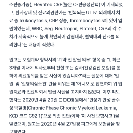
소판증가증), Elevated CRP(높은 C-반응성단백)'이 기재되었
고, 환자상태 및 진료의견란에는 '반복되는 UTI로 외래에서 치
료 중 leukocytosis, CRP 상승, thrombocytosis이 있어 입
원하였는데, WBC, Seg. Neutrophil, Platelet, CRP의 각 수
치가 지속적으로 높게 확인되어 감염내과, 혈액내과 진료를 의
뢰한다.'는 내용이 적혔다.
원고는 보험계약 청약서의 '계약 전 알릴 의무' 항목 중 '1. 최근
3개월 이내에 의사로부터 진찰 또는 검사(건강검진 포함)를 통
하여 의료행위를 받은 사실이 있습니까?'라는 질문에 대해 '입
원' 및 '질병의심소견' 란을 비워둔 채 '아니오'로 답변하여 위 입
원치료와 진료의뢰서 발급 사실을 고지하지 않았다. 이후 피보
험자는 2020년 4월 20일 □□□병원에서 '만성기 만성 골수
성 백혈병(Chronic Phase Chronic Myeloid Leukemia,
KCD 코드 C92.1)'으로 최종 진단(이하 '이 사건 보험사고')을
받았으며, 원고는 2020년 4월 27일경 피고에게 보험금을 청
구하였다.