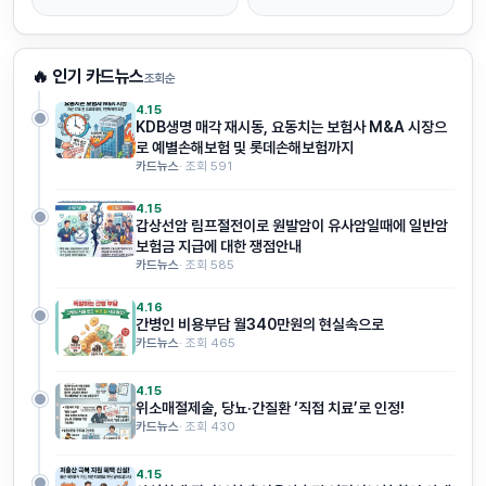
🔥 인기 카드뉴스
조회순
4.15
KDB생명 매각 재시동, 요동치는 보험사 M&A 시장으
로 예별손해보험 및 롯데손해보험까지
카드뉴스
· 조회 591
4.15
갑상선암 림프절전이로 원발암이 유사암일때에 일반암
보험금 지급에 대한 쟁점안내
카드뉴스
· 조회 585
4.16
간병인 비용부담 월340만원의 현실속으로
카드뉴스
· 조회 465
4.15
위소매절제술, 당뇨·간질환 ‘직접 치료’로 인정!
카드뉴스
· 조회 430
4.15