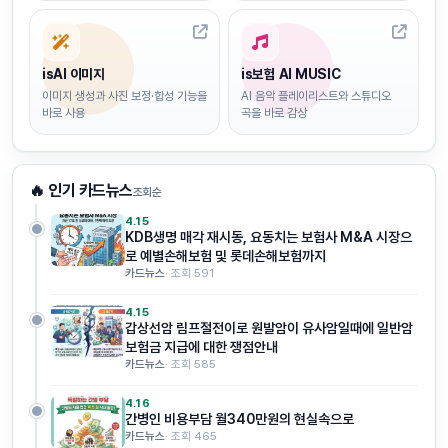
isAI 이미지
is보험 AI MUSIC
이미지 생성과 사진 보정·합성 기능을
AI 음악 플레이리스트와 스튜디오
바로 사용
곡을 바로 감상
🔥 인기 카드뉴스
조회순
4.15
KDB생명 매각 재시동, 요동치는 보험사 M&A 시장으
로 예별손해보험 및 롯데손해보험까지
카드뉴스
· 조회 591
4.15
갑상선암 림프절전이로 원발암이 유사암일때에 일반암
보험금 지급에 대한 쟁점안내
카드뉴스
· 조회 585
4.16
간병인 비용부담 월340만원의 현실속으로
카드뉴스
· 조회 465