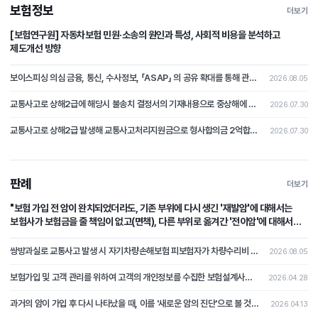
보험정보
더보기
[보험연구원] 자동차보험 민원·소송의 원인과 특성, 사회적 비용을 분석하고
제도개선 방향
보이스피싱 의심 금융, 통신, 수사정보, 「ASAP」 의 공유 확대를 통해 관계기관 공동 활용 체계 마련
2026.08.05
교통사고로 상해2급에 해당시 불송치 결정서의 기재내용으로 중상해에 해당하지 않는다는 부분의 주장을 철회하고 형사합의로 본 분쟁조정사례[제2026-4호]
2026.07.30
교통사고로 상해2급 발생해 교통사고처리지원금으로 형사합의금 2억합의후 불송치시 형사합의에 대한 쟁점 논쟁이 된 분쟁조정사례 [제2026-3호]
2026.07.30
판례
더보기
"보험 가입 전 암이 완치되었더라도, 기존 부위에 다시 생긴 '재발암'에 대해서는
보험사가 보험금을 줄 책임이 없고(면책), 다른 부위로 옮겨간 '전이암'에 대해서는
보험사가 보험금을 지급할 책임이 있다(부책)."
쌍방과실로 교통사고 발생 시 자기차량손해보험 피보험자가 차량수리비 중 자기부담금 상당액을 보상받지 못하였는데, 상대차량의 보험자를 상대로 자기부담금 상당의 손해배상을 청구한 사건
2026.08.05
보험가입 및 고객 관리를 위하여 고객의 개인정보를 수집한 보험설계사가 개인정보처리자에 해당하는지 여부가 문제 된 사건
2026.04.28
과거의 암이 가입 후 다시 나타났을 때, 이를 '새로운 암의 진단'으로 볼 것인지 아니면 '과거 사고의 연장(재발)'으로 보아 면책할 것인가?
2026.04.13