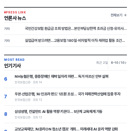
PRESS LINK
전체보기
언론사 뉴스
국민건강보험 환급금 조회 방법은…본인부담상한액 초과금 신청·유의사...
기타
실업급여 받으려면…고용보험 180일·비자발적 이직·재취업 활동 조건...
기타
MOST READ
최근 2일
6–10 / 10
인기기사
NH농협은행, 중증장애인 재택 일자리 마련… 독거 어르신 안부 살펴
6
한국보험신문
조회 14
우본·산업은행, ‘AI 인프라 펀드’ 1조원 조성… 국가 미래전략산업에 집중 투자
7
한국보험신문
조회 13
삼성생명, 컨설턴트 AI 활용 역량 키운다… 5단계 교육체계 가동
8
한국보험신문
조회 13
교보교육재단, ‘AI윤리ON 청소년 캠프’ 개최… 미래세대 AI 윤리 역량 강화