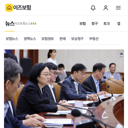
이즈보험
뉴스
보험
청구
토크
앱
이즈보험뉴스
.RSS
보험뉴스
정책뉴스
보험정보
판례
보상청구
부동산