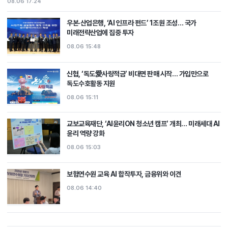
08.06 17:24
우본·산업은행, ‘AI 인프라 펀드’ 1조원 조성… 국가
미래전략산업에 집중 투자
08.06 15:48
신협, ‘독도愛사랑적금’ 비대면 판매 시작… 가입만으로
독도수호활동 지원
08.06 15:11
교보교육재단, ‘AI윤리ON 청소년 캠프’ 개최… 미래세대 AI
윤리 역량 강화
08.06 15:03
보험연수원 교육 AI 합작투자, 금융위와 이견
08.06 14:40