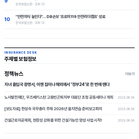
9
한국보험신문
조회 12
“안전의식 높인다”… DB손보 ‘프로미119 안전리더캠프’ 성료
10
한국보험신문
조회 12
INSURANCE DESK
주제별 보험정보
정책뉴스
더보기
자녀 출입국 증명서, 이젠 집이나 해외에서 '정부24'로 한 번에 뗀다
노사발전재단, 우즈베키스탄 고용빈곤퇴치부 대표단 초청 공동세미나 개최
2026.08.06
[보도자료] 한성숙 국무총리 주재 2026년 을지연습 준비보고회의
2026.08.06
건설근로자공제회, 현장성 강화를 위한 건설기능인 양성 사업 시작!
2026.08.06