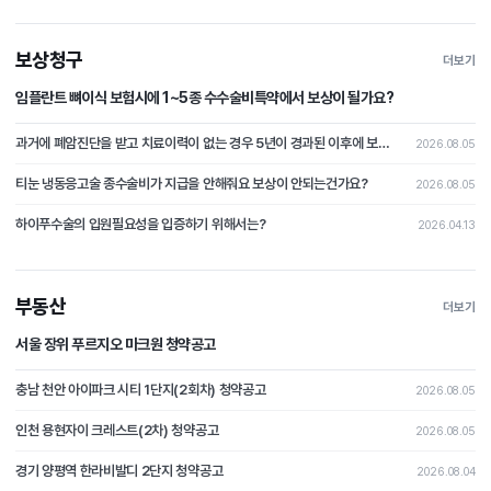
보상청구
더보기
임플란트 뼈이식 보험시에 1~5종 수수술비특약에서 보상이 될가요?
과거에 폐암진단을 받고 치료이력이 없는 경우 5년이 경과된 이후에 보험가입시 폐암이 발병될 경우 보상이 가능할가요?
2026.08.05
티눈 냉동응고술 종수술비가 지급을 안해줘요 보상이 안되는건가요?
2026.08.05
하이푸수술의 입원필요성을 입증하기 위해서는?
2026.04.13
부동산
더보기
서울 장위 푸르지오 마크원 청약공고
충남 천안 아이파크 시티 1단지(2회차) 청약공고
2026.08.05
인천 용현자이 크레스트(2차) 청약공고
2026.08.05
경기 양평역 한라비발디 2단지 청약공고
2026.08.04