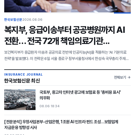
한국보험신문
2026.08.06
복지부, 응급이송부터 공공병원까지 AI
전환… 전국 72개 책임의료기관...
보건복지부가 응급환자 이송과 공공의료 전반에 인공지능(AI)을 적용하는 'AI 기본의료
전략'을 발표했다. 이 전략은 6일 서울 종로구 정부서울청사에서 한성숙 국무총리 주재로
열린 제12회 국가정책조정회의에서 논의됐다. 이 전략은 AI 의료혁신의 일상화, 전국 단위
디
INSURANCE JOURNAL
전체보기
한국보험신문 최신
국토부, 중고차 인터넷 광고에 보험료 등 '총비용 표시'
의무화
08.06 18:34
[전문분석] 우정사업본부-산업은행, 1조원 AI 인프라 펀드 조성…보험업계
자금운용 방향성 시사