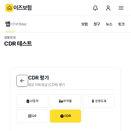
이즈보험
앱
보험
청구
뉴스
토크
이즈보험App
생활정보
CDR 테스트
CDR 평가
임상 치매 등급 (CDR) 평가
사업자
의약품
성장도표
QR
CDR