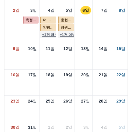
2일
3일
4일
5일
6일
7일
8일
옥정중앙역 대방 디에트르(중상1, 복합1BL) (3차)
더 리치먼드 미아(2차)
용현자이 크레스트(2차)
양평역 한라비발디 2단지
장위 푸르지오 마크원
+1건 더보기
+1건 더보기
9일
10일
11일
12일
13일
14일
15일
16일
17일
18일
19일
20일
21일
22일
23일
24일
25일
26일
27일
28일
29일
30일
31일
1일
2일
3일
4일
5일