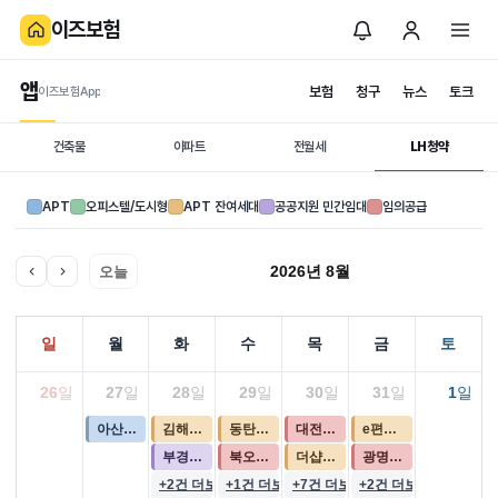
이즈보험
앱
보험
청구
뉴스
토크
이즈보험App
생활정보
청약홈 달력
종합생활서비스
0
오늘
7
이번주
7
이번달
건축물
아파트
전월세
LH청약
일자별 청약 스케줄
APT
오피스텔/도시형
APT 잔여세대
공공지원 민간임대
임의공급
2026년 8월
오늘
일
월
화
수
목
금
토
26일
27일
28일
29일
30일
31일
1일
아산테크노밸리 더원 7차 (Ab4BL)
김해 신문 센트럴 아이파크
동탄신도시 금강펜테리움 6차 센트럴파크(A59BL) (3차)
대전 에테르 스위첸(5차)
e편한세상 동탄 파크아너스 A56블럭(2회차)
부경경마공원역 대방 디에트르 더리버(AP1BL)
북오산자이 드포레
더샵 송도그란테르 G5-11블록
광명 소하 파크타워(4차)
+2건 더보기
+1건 더보기
+7건 더보기
+2건 더보기