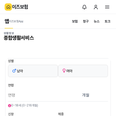
이즈보험
앱
보험
청구
뉴스
토크
이즈보험App
생활정보
종합생활서비스
성별
남아
여아
연령
0~18세 (0~216개월)
신장
체중