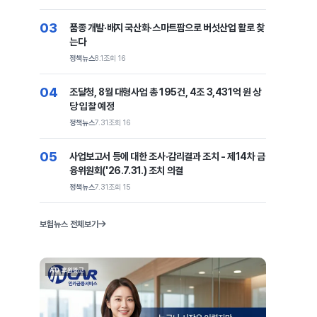
03
품종 개발·배지 국산화·스마트팜으로 버섯산업 활로 찾
는다
정책뉴스
8.1
조회 16
04
조달청, 8월 대형사업 총 195건, 4조 3,431억 원 상
당 입찰 예정
정책뉴스
7.31
조회 16
05
사업보고서 등에 대한 조사·감리결과 조치 - 제14차 금
융위원회('26.7.31.) 조치 의결
정책뉴스
7.31
조회 15
보험뉴스 전체보기
AD 후원광고