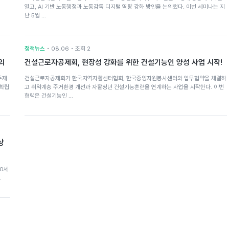
열고, AI 기반 노동행정과 노동감독 디지털 역량 강화 방안을 논의했다. 이번 세미나는 지
난 5월 …
정책뉴스
• 08.06 • 조회 2
의
건설근로자공제회, 현장성 강화를 위한 건설기능인 양성 사업 시작!
주재
건설근로자공제회가 한국지역자활센터협회, 한국중앙자원봉사센터와 업무협약을 체결하
 확립
고 취약계층 주거환경 개선과 자활청년 건설기능훈련을 연계하는 사업을 시작한다. 이번
협력은 건설기능인 …
상
80세
…