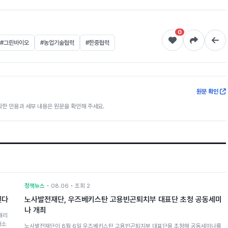
0
#그린바이오
#농업기술협력
#한중협력
원문 확인
한 인용과 세부 내용은 원문을 확인해 주세요.
정책뉴스
• 08.06 • 조회 2
뗀다
노사발전재단, 우즈베키스탄 고용빈곤퇴치부 대표단 초청 공동세미
나 개최
대리
해소
노사발전재단이 8월 6일 우즈베키스탄 고용빈곤퇴치부 대표단을 초청해 공동세미나를