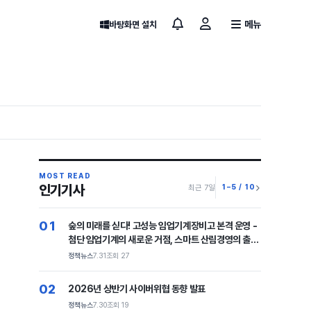
메뉴
바탕화면 설치
MOST READ
인기기사
1–5 / 10
최근 7일
01
숲의 미래를 싣다! 고성능 임업기계장비고 본격 운영 -
첨단 임업기계의 새로운 거점, 스마트 산림경영의 출발
점-
정책뉴스
7.31
조회 27
02
2026년 상반기 사이버위협 동향 발표
정책뉴스
7.30
조회 19