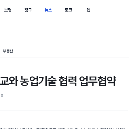
보험
청구
뉴스
토크
앱
부동산
교와 농업기술 협력 업무협약
 0