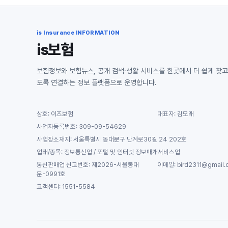
is Insurance INFORMATION
is보험
보험정보와 보험뉴스, 공개 검색·생활 서비스를 한곳에서 더 쉽게 찾고
도록 연결하는 정보 플랫폼으로 운영합니다.
상호: 이즈보험
대표자: 김모래
사업자등록번호: 309-09-54629
사업장소재지: 서울특별시 동대문구 난계로30길 24 202호
업태/종목: 정보통신업 / 포털 및 인터넷 정보매개서비스업
통신판매업 신고번호: 제2026-서울동대
이메일: bird2311@gmail.
문-0991호
고객센터: 1551-5584